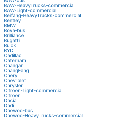
BAW-bus
BAW-HeavyTrucks-commercial
BAW-Light-commercial
Beifang-HeavyTrucks-commercial
Bentley
BMW
Bova-bus
Brilliance
Bugatti
Buick
BYD
Cadillac
Caterham
Changan
ChangFeng
Chery
Chevrolet
Chrysler
Citroen-Light-commercial
Citroen
Dacia
Dadi
Daewoo-bus
Daewoo-HeavyTrucks-commercial