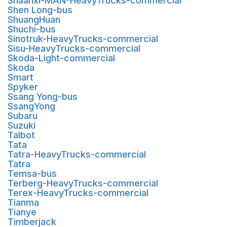
Shaanxi-MAN-HeavyTrucks-commercial
Shen Long-bus
ShuangHuan
Shuchi-bus
Sinotruk-HeavyTrucks-commercial
Sisu-HeavyTrucks-commercial
Skoda-Light-commercial
Skoda
Smart
Spyker
Ssang Yong-bus
SsangYong
Subaru
Suzuki
Talbot
Tata
Tatra-HeavyTrucks-commercial
Tatra
Temsa-bus
Terberg-HeavyTrucks-commercial
Terex-HeavyTrucks-commercial
Tianma
Tianye
Timberjack