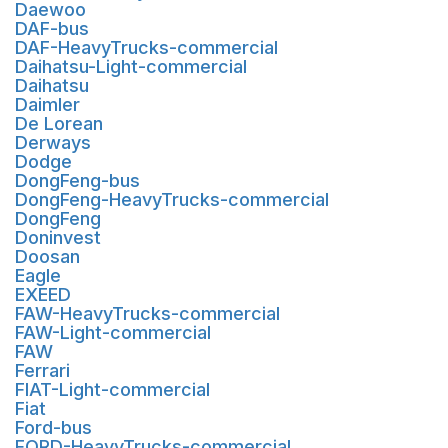
Daewoo
DAF-bus
DAF-HeavyTrucks-commercial
Daihatsu-Light-commercial
Daihatsu
Daimler
De Lorean
Derways
Dodge
DongFeng-bus
DongFeng-HeavyTrucks-commercial
DongFeng
Doninvest
Doosan
Eagle
EXEED
FAW-HeavyTrucks-commercial
FAW-Light-commercial
FAW
Ferrari
FIAT-Light-commercial
Fiat
Ford-bus
FORD-HeavyTrucks-commercial