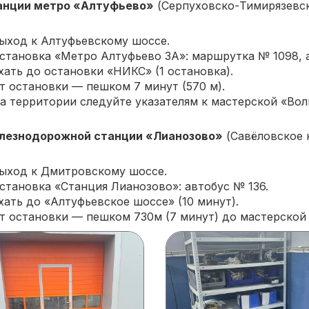
анции метро «Алтуфьево»
(Серпуховско-Тимирязевск
ыход к Алтуфьевскому шоссе.
становка «Метро Алтуфьево 3А»: маршрутка № 1098, 
хать до остановки «НИКС» (1 остановка).
т остановки — пешком 7 минут (570 м).
а территории следуйте указателям к мастерской «Вол
лезнодорожной станции «Лианозово»
(Савёловское 
ыход к Дмитровскому шоссе.
становка «Станция Лианозово»: автобус № 136.
хать до «Алтуфьевское шоссе» (10 минут).
т остановки — пешком 730м (7 минут) до мастерской