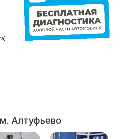
та)
 м. Алтуфьево