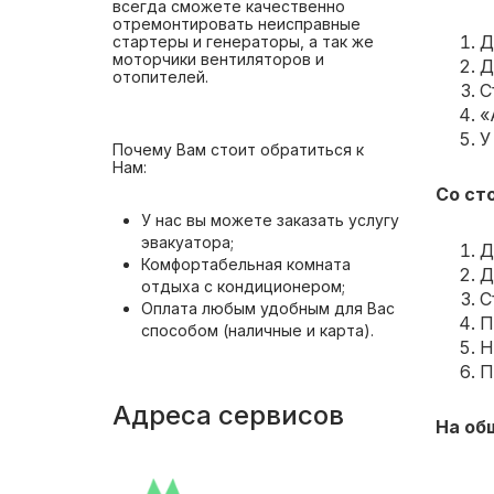
всегда сможете качественно
отремонтировать неисправные
Д
стартеры и генераторы, а так же
моторчики вентиляторов и
Д
отопителей.
С
«
У
Почему Вам стоит обратиться к
Нам:
Со ст
У нас вы можете заказать услугу
эвакуатора;
Д
Комфортабельная комната
Д
отдыха с кондиционером;
С
Оплата любым удобным для Вас
П
способом (наличные и карта).
Н
П
Адреса сервисов
На об