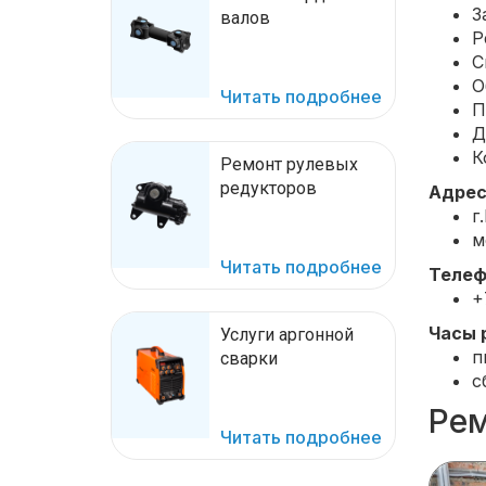
З
валов
Р
С
О
Читать подробнее
П
Д
К
Ремонт рулевых
редукторов
Адрес
г
м
Читать подробнее
Телеф
+
Часы 
Услуги аргонной
п
сварки
с
Рем
Читать подробнее