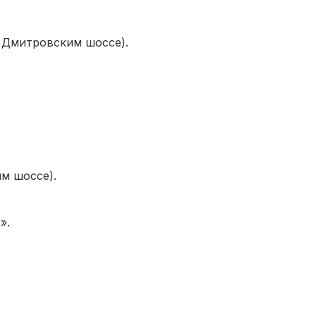
с Дмитровским шоссе).
м шоссе).
».