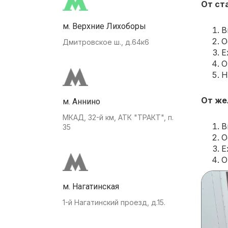
От ст
м. Верхние Лихоборы
В
О
Дмитровское ш., д.64к6
Е
О
Н
От же
м. Аннино
МКАД, 32-й км, АТК "ТРАКТ", п.
В
35
О
Е
О
м. Нагатинская
1-й Нагатинский проезд, д.15.